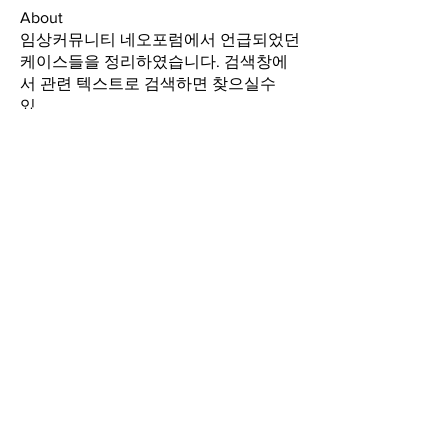
About
임상커뮤니티 네오포럼에서 언급되었던
케이스들을 정리하였습니다. 검색창에
서 관련 텍스트로 검색하면 찾으실수
있
...
Read more
Members
GAO
Follow
Level up complete
See All Members (1)
GAO
Forum
Global Academy of
Osseointegration
Since 2007
About GAO