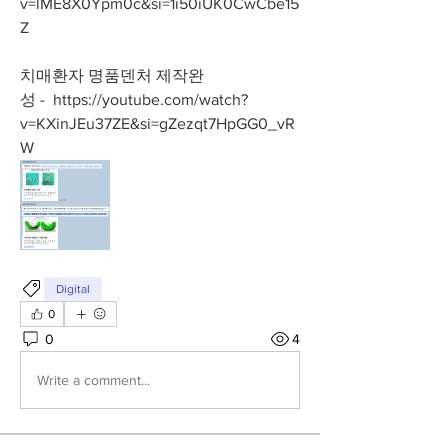
v=lME8X0Ypm0c&si=1i50iUK0CwCbe15
Z
치매환자 명품덴처 제작완
성 -  
https://youtube.com/watch?
v=KXinJEu37ZE&si=gZezqt7HpGG0_vR
W
Digital
0
0
4
Write a comment...