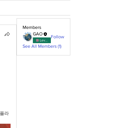
Members
GAO
Follow
Level up complete
See All Members (1)
토플라