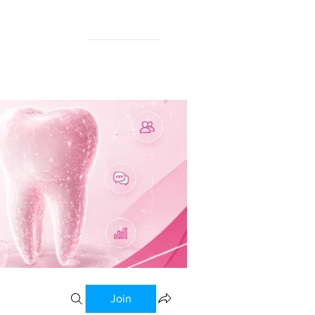
N FORUM
Join