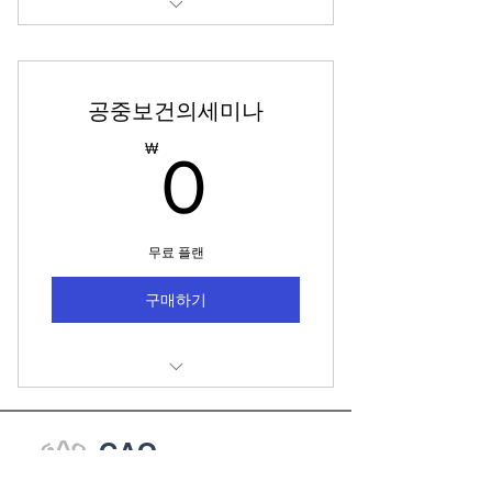
boot camp
공중보건의세미나
0₩
₩
0
무료 플랜
구매하기
"공중보건의를 위한 임플란트
Course" 포함
GAO
Global Academy of