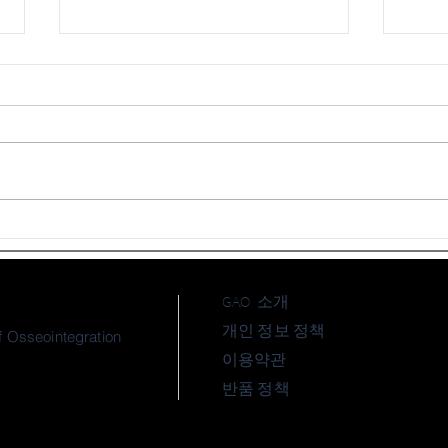
[LEVEL UP 23기 6회차]
[LEV
Immediate placement - 김남윤
Impl
원장
원장
GAO 소개
개인 정보 정책
 Osseointegration
이용약관
반품 정책