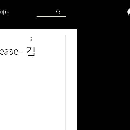
미나
ease - 김