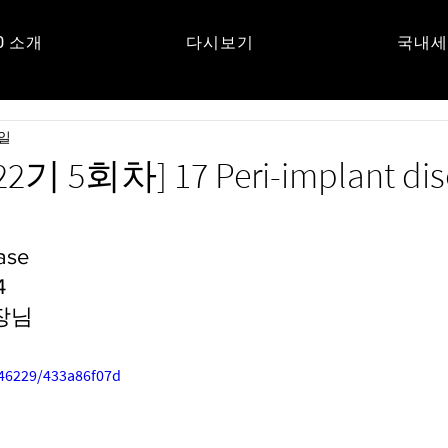
O 소개
다시보기
국내세
UM
7일
22기 5회차] 17 Peri-implant dis
ase
4
장님
746229/433a86f07d