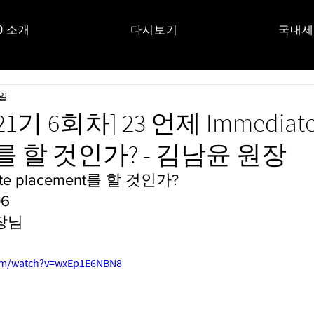
O 소개
다시보기
국내세
UM
3일
 21기 6회차] 23 언제 Immediat
nt를 할 것인가? - 김남윤 원장
te placement를 할 것인가?
06
장님
com/watch?v=wxEp1E6NBN8