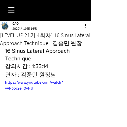
GAO
FORUM
2020년 10월 16일
[LEVEL UP 21기 4회차] 16 Sinus Lateral
Approach Technique - 김중민 원장
16 Sinus Lateral Approach 
Technique
강의시간 : 1:33:14
연자 : 김중민 원장님
https://www.youtube.com/watch?
v=N6oc9e_QvHU