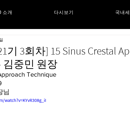
O 소개
다시보기
국내세
UM
5일
21기 3회차] 15 Sinus Crestal A
e - 김중민 원장
 Approach Technique
9
장님
om/watch?v=KYvR308g_iI