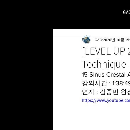
GA
FOR
GAO
2020년 10월 1
[LEVEL UP 
Techniqu
15 Sinus Crestal
강의시간 : 1:38:4
연자 : 김중민 원
https://www.youtube.c