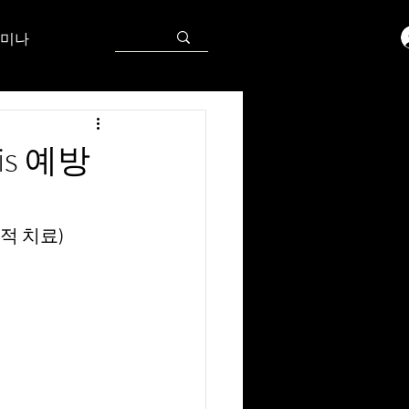
미나
itis 예방
외과적 치료)