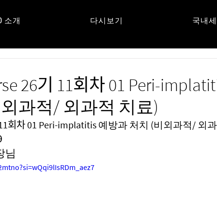
O 소개
다시보기
국내세
UM
rse 26기 11회차 01 Peri-implat
비외과적/ 외과적 치료)
기 11회차 01 Peri-implatitis 예방과 처치 (비외과적/ 
9
장님
I2mtno?si=wQqi9lIsRDm_aez7